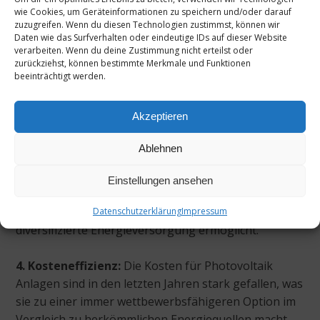
wie Cookies, um Geräteinformationen zu speichern und/oder darauf
wie CO2 ausstößt und so hilft, den Klimawandel zu
zuzugreifen. Wenn du diesen Technologien zustimmst, können wir
bekämpfen und die Luftqualität zu verbessern.
Daten wie das Surfverhalten oder eindeutige IDs auf dieser Website
verarbeiten. Wenn du deine Zustimmung nicht erteilst oder
zurückziehst, können bestimmte Merkmale und Funktionen
2. Reduzierung fossiler Brennstoffe:
Durch die
beeinträchtigt werden.
Nutzung von Solarenergie können die Abhängigkeit
von fossilen Brennstoffen und die damit
Akzeptieren
verbundenen Umwelt- und Gesundheitsrisiken
verringert werden.
Ablehnen
3. Energiesicherheit:
Solarstrom trägt zur
Einstellungen ansehen
Energiesicherheit bei, indem er die Abhängigkeit von
importierten Energieträgern reduziert und eine
Datenschutzerklärung
Impressum
diversifizierte Energieversorgung ermöglicht.
4. Kosteneffizienz:
Die Kosten für Photovoltaik
Anlagen sind in den letzten Jahren stark gefallen, was
sie zu einer immer wettbewerbsfähigeren Option im
Vergleich zu herkömmlichen Energiequellen macht.